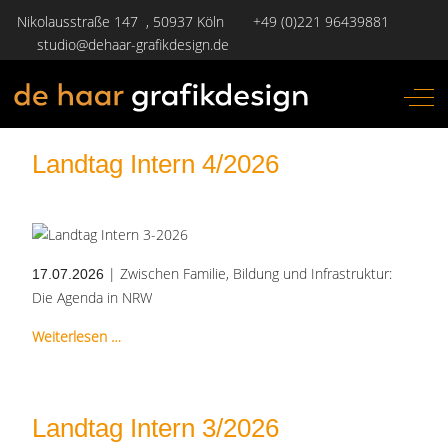
Nikolausstraße 147 , 50937 Köln
+49 (0)221 96439881
studio@dehaar-grafikdesign.de
Off-
Landtag Intern 4/2026
| Zwischen Familie, Bildung und Infrastruktur:
17.07.2026
Die Agenda in NRW
Weiterlesen …
Landtag Intern 3/2026