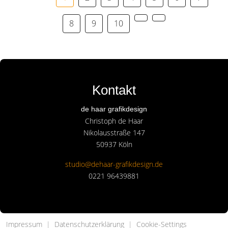
8
9
10
Kontakt
de haar grafikdesign
Christoph de Haar
Nikolausstraße 147
50937 Köln
studio@dehaar-grafikdesign.de
0221 96439881
Impressum
|
Datenschutzerklärung
|
Cookie-Settings