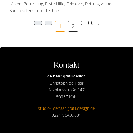
zählen: Betreuung, Erste Hilfe, Feldkoch, Rettungshunde,
Sanitätsdienst und Technik.
1
2
Kontakt
de haar grafikdesign
Christoph de Haar
Nikolausstraße 147
50937 Köln
studio@dehaar-grafikdesign.de
0221 96439881