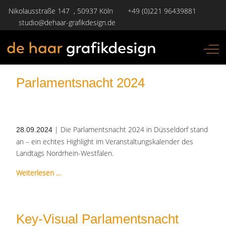
Nikolausstraße 147 , 50937 Köln
+49 (0)221 96439881
studio@dehaar-grafikdesign.de
Off-
Parlamentsnacht 2024
| Die Parlamentsnacht 2024 in Düsseldorf stand
28.09.2024
an – ein echtes Highlight im Veranstaltungskalender des
Landtags Nordrhein-Westfalen.
Weiterlesen …
Key-Visual Parlamentsnacht