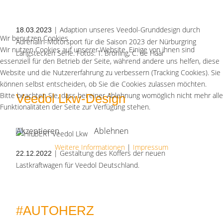
| Adaption unseres Veedol-Grunddesign durch
18.03.2023
Wir benutzen Cookies
Adrenalin-Motorsport für die Saison 2023 der Nürburgring
Wir nutzen Cookies auf unserer Website. Einige von ihnen sind
Langstecken Serie. Fotos: T. Bröning, C. de Haar
essenziell für den Betrieb der Seite, während andere uns helfen, diese
Website und die Nutzererfahrung zu verbessern (Tracking Cookies). Sie
können selbst entscheiden, ob Sie die Cookies zulassen möchten.
Bitte beachten Sie, dass bei einer Ablehnung womöglich nicht mehr alle
Veedol Lkw-Design
Funktionalitäten der Seite zur Verfügung stehen.
Akzeptieren
Ablehnen
Weitere Informationen
|
Impressum
| Gestaltung des Koffers der neuen
22.12.2022
Lastkraftwagen für Veedol Deutschland.
#AUTOHERZ