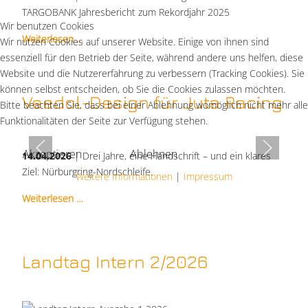
TARGOBANK Jahresbericht zum Rekordjahr 2025
Wir benutzen Cookies
Weiterlesen …
Wir nutzen Cookies auf unserer Website. Einige von ihnen sind
essenziell für den Betrieb der Seite, während andere uns helfen, diese
Website und die Nutzererfahrung zu verbessern (Tracking Cookies). Sie
können selbst entscheiden, ob Sie die Cookies zulassen möchten.
Veedol-Design für Juta Racing
Bitte beachten Sie, dass bei einer Ablehnung womöglich nicht mehr alle
Funktionalitäten der Seite zur Verfügung stehen.
Akzeptieren
Ablehnen
14.04.2026
| Drei Jahre, eine Handschrift – und ein klares
Ziel: Nürburgring-Nordschleife.
Weitere Informationen
|
Impressum
Weiterlesen …
Landtag Intern 2/2026