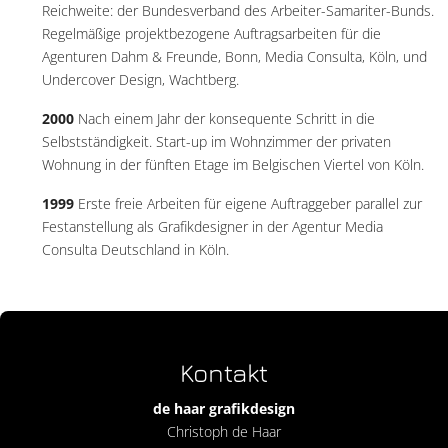
Reichweite: der Bundesverband des Arbeiter-Samariter-Bunds.
Regelmäßige projektbezogene Auftragsarbeiten für die
Agenturen Dahm & Freunde, Bonn, Media Consulta, Köln, und
Undercover Design, Wachtberg.
2000
Nach einem Jahr der konsequente Schritt in die
Selbstständigkeit. Start-up im Wohnzimmer der privaten
Wohnung in der fünften Etage im Belgischen Viertel von Köln.
1999
Erste freie Arbeiten für eigene Auftraggeber parallel zur
Festanstellung als Grafikdesigner in der Agentur Media
Consulta Deutschland in Köln.
Kontakt
de haar grafikdesign
Christoph de Haar