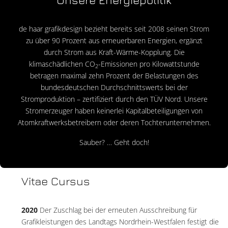
de haar grafikdesign bezieht bereits seit 2008 seinen Strom
zu über 90 Prozent aus erneuerbaren Energien, ergänzt
durch Strom aus Kraft-Wärme-Kopplung. Die
klimaschädlichen CO
-Emissionen pro Kilowattstunde
2
betragen maximal zehn Prozent der Belastungen des
bundesdeutschen Durchschnittswerts bei der
Stromproduktion – zertifiziert durch den TÜV Nord. Unsere
Stromerzeuger haben keinerlei Kapitalbeteiligungen von
Atomkraftwerksbetreibern oder deren Tochterunternehmen.
Sauber? … Geht doch!
Vitae Cursus
2020
Der Zuschlag bei der erneuten Ausschreibung für
Grafikleistungen des Landtags Nordrhein-Westfalen festigt die