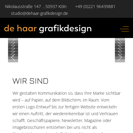
Nikolausstraße 147 , 50937 Köln
+49 (0)221 96439881
studio@dehaar-grafikdesign.de
Off-
WIR SIND
Wir gestalten Kommunikation so, dass Ihre Marke sichtbar
wird – auf Papier, auf dem Bildschirm, im Raum. Vom
ersten Logo-Entwurf bis zur fertigen Website entwickeln
wir einen Auftritt, der wiedererkennbar ist und Vertrauen
schafft. Geschäftspapiere, Newsletter, Magazine oder
Imagebroschüren entstehen bei uns nicht als