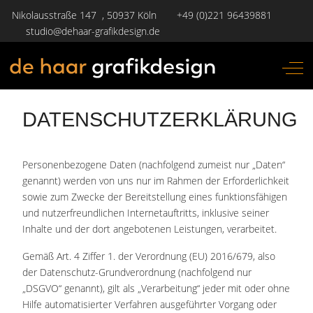
Nikolausstraße 147 , 50937 Köln
+49 (0)221 96439881
studio@dehaar-grafikdesign.de
Off-
DATENSCHUTZERKLÄRUNG
Personenbezogene Daten (nachfolgend zumeist nur „Daten“
genannt) werden von uns nur im Rahmen der Erforderlichkeit
sowie zum Zwecke der Bereitstellung eines funktionsfähigen
und nutzerfreundlichen Internetauftritts, inklusive seiner
Inhalte und der dort angebotenen Leistungen, verarbeitet.
Gemäß Art. 4 Ziffer 1. der Verordnung (EU) 2016/679, also
der Datenschutz-Grundverordnung (nachfolgend nur
„DSGVO“ genannt), gilt als „Verarbeitung“ jeder mit oder ohne
Hilfe automatisierter Verfahren ausgeführter Vorgang oder