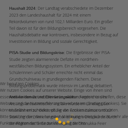
Der Landtag verabschiedete im Dezember
Haushalt 2024:
2023 den Landeshaushalt für 2024 mit einem
Rekordvolumen von rund 102,1 Milliarden Euro. Ein großer
Teil davon ist für den Bildungsbereich vorgesehen. Die
Haushaltsdebatte war kontrovers, insbesondere in Bezug auf
Investitionen in Bildung und soziale Gerechtigkeit​.
Die Ergebnisse der PISA-
PISA-Studie und Bildungskrise:
Studie zeigten alarmierende Defizite im nordrhein-
westfälischen Bildungssystem. Ein erheblicher Anteil der
Schülerinnen und Schüler erreichte nicht einmal das
Grundschulniveau in grundlegenden Fächern. Diese
Wir benutzen Cookies
Bildungsproblematik wurde intensiv im Landtag debattiert​.
Wir nutzen Cookies auf unserer Website. Einige von ihnen sind
essenziell für den Betrieb der Seite, während andere uns helfen, diese
Angesichts des
Antisemitismus und Erinnerungskultur:
Website und die Nutzererfahrung zu verbessern (Tracking Cookies). Sie
Anstiegs antisemitischer Vorfälle wurde im Landtag über
können selbst entscheiden, ob Sie die Cookies zulassen möchten.
Maßnahmen zur Bekämpfung von Antisemitismus und zur
Bitte beachten Sie, dass bei einer Ablehnung womöglich nicht mehr alle
Stärkung der Erinnerungskultur diskutiert. Dies wurde durch
Funktionalitäten der Seite zur Verfügung stehen.
die Pogromnacht-Gedenkfeier und die Chanukka-Feier