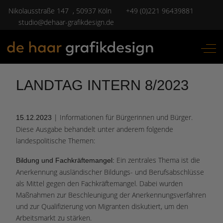
Nikolausstraße 147 , 50937 Köln
+49 (0)221 96439881
studio@dehaar-grafikdesign.de
Off-
LANDTAG INTERN 8/2023
| Informationen für Bürgerinnen und Bürger.
15.12.2023
Diese Ausgabe behandelt unter anderem folgende
landespolitische Themen:
Ein zentrales Thema ist die
Bildung und Fachkräftemangel:
Anerkennung ausländischer Bildungs- und Berufsabschlüsse
als Mittel gegen den Fachkräftemangel. Dabei wurden
Maßnahmen zur Beschleunigung der Anerkennungsverfahren
und zur Qualifizierung von Migranten diskutiert, um den
Arbeitsmarkt zu stärken​​.