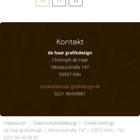
10
11
12
Kontakt
de haar grafikdesign
Christoph de Haar
Nikolausstraße 147
50937 Köln
studio@dehaar-grafikdesign.de
0221 96439881
Impressum
|
Datenschutzerklärung
|
Cookie-Settings
de haar grafikdesign | Nikolausstraße 147 | 50937 Köln | Tel.:
0221 96 43 98 81