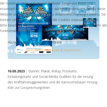
Wir nutzen Cookies auf unserer Website. Einige von ihnen sind
essenziell für den Betrieb der Seite, während andere uns helfen, diese
Website und die Nutzererfahrung zu verbessern (Tracking Cookies). Sie
können selbst entscheiden, ob Sie die Cookies zulassen möchten.
Bitte beachten Sie, dass bei einer Ablehnung womöglich nicht mehr alle
Funktionalitäten der Seite zur Verfügung stehen.
Akzeptieren
Ablehnen
Weitere Informationen
|
Impressum
10.05.2023
| Banner, Plakat, Rollup, Postkarte,
Einladungskarte und Social-Media-Grafiken für die Innung
des Kraftfahrzeuggewerbes und die Karosseriebauer-Innung
Köln zur Lossprechungsfeier.