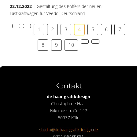
22.12.2022
| Gestaltung des Koffers der neuen
Lastkraftwagen für Veedol Deutschland.
1
2
3
4
5
6
7
8
9
10
Kontakt
de haar grafikdesign
Christoph de Haar
Nikolausstraße 147
50937 Köln
studio@dehaar-grafikdesign.de
0221 96439881