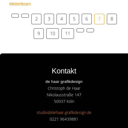
Weiterlesen
2
3
4
5
6
7
8
9
10
11
Kontakt
de haar grafikdesign
Christoph de Haar
Nikolausstraße 147
50937 Köln
studio@dehaar-grafikdesign.de
0221 96439881