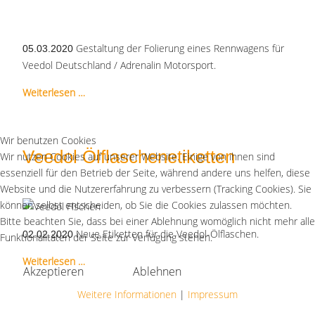
Gestaltung der Folierung eines Rennwagens für
05.03.2020
Veedol Deutschland / Adrenalin Motorsport.
Weiterlesen …
Wir benutzen Cookies
Veedol Ölflaschenetiketten
Wir nutzen Cookies auf unserer Website. Einige von ihnen sind
essenziell für den Betrieb der Seite, während andere uns helfen, diese
Website und die Nutzererfahrung zu verbessern (Tracking Cookies). Sie
können selbst entscheiden, ob Sie die Cookies zulassen möchten.
Bitte beachten Sie, dass bei einer Ablehnung womöglich nicht mehr alle
Neue Etiketten für die Veedol-Ölflaschen.
02.02.2020
Funktionalitäten der Seite zur Verfügung stehen.
Weiterlesen …
Akzeptieren
Ablehnen
Weitere Informationen
|
Impressum