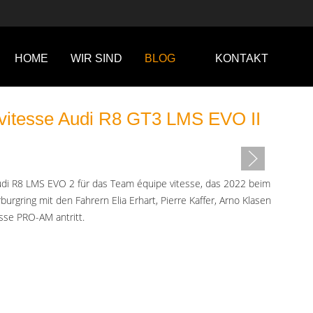
HOME
WIR SIND
BLOG
KONTAKT
 vitesse Audi R8 GT3 LMS EVO II
di R8 LMS EVO 2 für das Team équipe vitesse, das 2022 beim
urgring mit den Fahrern Elia Erhart, Pierre Kaffer, Arno Klasen
sse PRO-AM antritt.