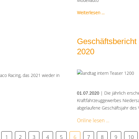
Modellauto
Weiterlesen …
Geschäftsberich
2020
co Racing, das 2021 wieder in
| Die jährlich ersc
01.07.2020
Kraftfahrzeuggewerbes Nieders
abgelaufene Geschäftsjahr des 
Online lesen
1
2
3
4
5
6
7
8
9
10