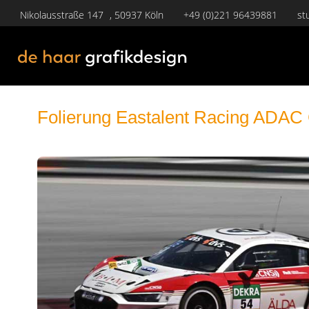
Nikolausstraße 147 , 50937 Köln
+49 (0)221 96439881
st
Folierung Eastalent Racing ADAC