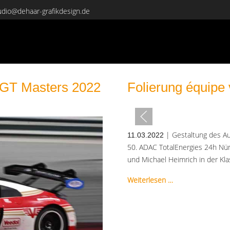
udio@dehaar-grafikdesign.de
 GT Masters 2022
Folierung équipe
| Gestaltung des Au
11.03.2022
50. ADAC TotalEnergies 24h Nürb
und Michael Heimrich in der Kla
Weiterlesen …