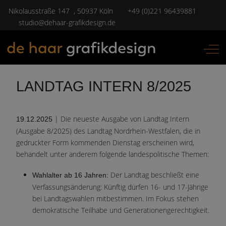
Nikolausstraße 147 , 50937 Köln
+49 (0)221 96439881
studio@dehaar-grafikdesign.de
Off-
LANDTAG INTERN 8/2025
| Die neueste Ausgabe von Landtag Intern
19.12.2025
(Ausgabe 8/2025) des Landtag Nordrhein-Westfalen, die in
gedruckter Form kommenden Dienstag erscheinen wird,
behandelt unter anderem folgende landespolitische Themen:
Der Landtag beschließt eine
Wahlalter ab 16 Jahren:
Verfassungsänderung: Künftig dürfen 16- und 17-Jährige
bei Landtagswahlen mitbestimmen. Im Fokus stehen
demokratische Teilhabe und Generationengerechtigkeit.