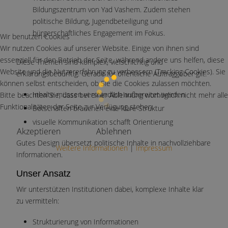
Bildungszentrum von Yad Vashem. Zudem stehen
politische Bildung, Jugendbeteiligung und
bürgerschaftliches Engagement im Fokus.
Wir benutzen Cookies
Wir nutzen Cookies auf unserer Website. Einige von ihnen sind
essenziell für den Betrieb der Seite, während andere uns helfen, diese
Diese Themen sind komplex, vielschichtig und
Website und die Nutzererfahrung zu verbessern (Tracking Cookies). Sie
erklärungsbedürftig. Gerade für öffentliche Auftraggeber gilt:
können selbst entscheiden, ob Sie die Cookies zulassen möchten.
Inhalte müssen verständlich aufbereitet werden
Bitte beachten Sie, dass bei einer Ablehnung womöglich nicht mehr alle
Funktionalitäten der Seite zur Verfügung stehen.
Botschaften brauchen eine klare Struktur
visuelle Kommunikation schafft Orientierung
Akzeptieren
Ablehnen
Gutes Design übersetzt politische Inhalte in nachvollziehbare
Weitere Informationen
|
Impressum
Informationen.
Unser Ansatz
Wir unterstützen Institutionen dabei, komplexe Inhalte klar
zu vermitteln:
Strukturierung von Informationen