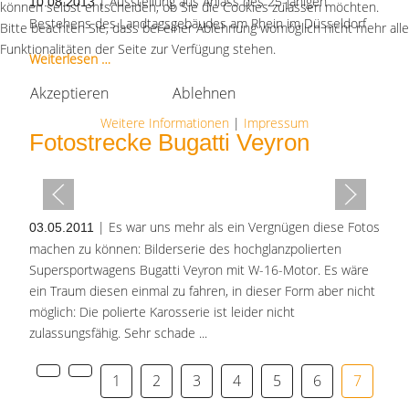
| Ausstellung aus Anlass des 25-jähigen
10.08.2013
können selbst entscheiden, ob Sie die Cookies zulassen möchten.
Bestehens des Landtagsgebäudes am Rhein im Düsseldorf
Bitte beachten Sie, dass bei einer Ablehnung womöglich nicht mehr alle
Funktionalitäten der Seite zur Verfügung stehen.
Weiterlesen …
Akzeptieren
Ablehnen
Weitere Informationen
|
Impressum
Fotostrecke Bugatti Veyron
| Es war uns mehr als ein Vergnügen diese Fotos
03.05.2011
machen zu können: Bilderserie des hochglanzpolierten
Supersportwagens Bugatti Veyron mit W-16-Motor. Es wäre
ein Traum diesen einmal zu fahren, in dieser Form aber nicht
möglich: Die polierte Karosserie ist leider nicht
zulassungsfähig. Sehr schade ...
1
2
3
4
5
6
7