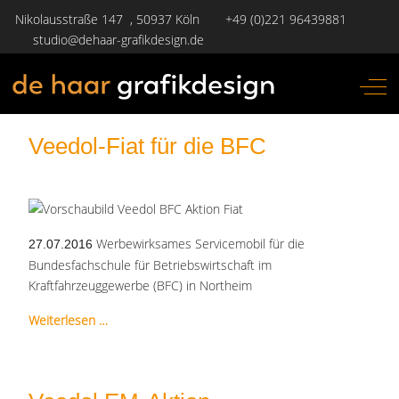
Nikolausstraße 147 , 50937 Köln
+49 (0)221 96439881
studio@dehaar-grafikdesign.de
Off-
Veedol-Fiat für die BFC
Werbewirksames Servicemobil für die
27.07.2016
Bundesfachschule für Betriebswirtschaft im
Kraftfahrzeuggewerbe (BFC) in Northeim
Weiterlesen …