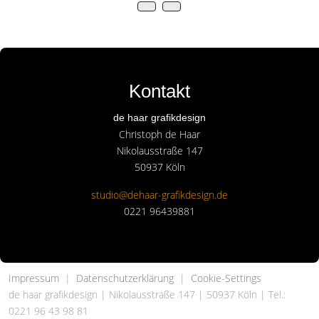
Kontakt
de haar grafikdesign
Christoph de Haar
Nikolausstraße 147
50937 Köln
studio@dehaar-grafikdesign.de
0221 96439881
Impressum
|
Datenschutzerklärung
|
Cookie-Settings
de haar grafikdesign | Nikolausstraße 147 | 50937 Köln | Tel.:
0221 96 43 98 81