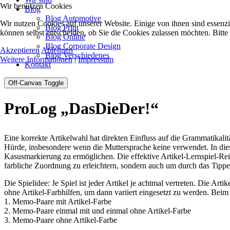
Wir benutzen Cookies
Blog
Blog Automotive
Wir nutzen Cookies auf unserer Website. Einige von ihnen sind essenzi
Blog Print
können selbst entscheiden, ob Sie die Cookies zulassen möchten. Bitte
Blog Online
Blog Corporate Design
Akzeptieren
Ablehnen
Blog Verschiedenes
Weitere Informationen
|
Impressum
Kontakt
Off-Canvas Toggle
ProLog „DasDieDer!“
Eine korrekte Artikelwahl hat direkten Einfluss auf die Grammatikali
Hürde, insbesondere wenn die Muttersprache keine verwendet. In diese
Kasusmarkierung zu ermöglichen. Die effektive Artikel-Lernspiel-Reih
farbliche Zuordnung zu erleichtern, sondern auch um durch das Tippe
Die Spielidee: Je Spiel ist jeder Artikel je achtmal vertreten. Die A
ohne Artikel-Farbhilfen, um dann variiert eingesetzt zu werden. Be
1. Memo-Paare mit Artikel-Farbe
2. Memo-Paare einmal mit und einmal ohne Artikel-Farbe
3. Memo-Paare ohne Artikel-Farbe