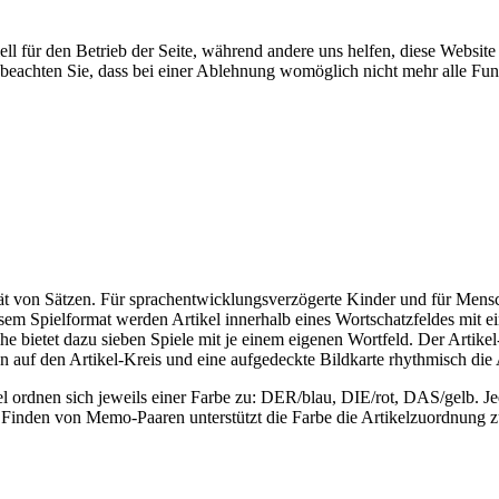
ell für den Betrieb der Seite, während andere uns helfen, diese Websit
 beachten Sie, dass bei einer Ablehnung womöglich nicht mehr alle Funk
tät von Sätzen. Für sprachentwicklungsverzögerte Kinder und für Mensc
m Spielformat werden Artikel innerhalb eines Wortschatzfeldes mit ein
e bietet dazu sieben Spiele mit je einem eigenen Wortfeld. Der Artike
n auf den Artikel-Kreis und eine aufgedeckte Bildkarte rhythmisch die
rtikel ordnen sich jeweils einer Farbe zu: DER/blau, DIE/rot, DAS/gelb. 
im Finden von Memo-Paaren unterstützt die Farbe die Artikelzuordnung