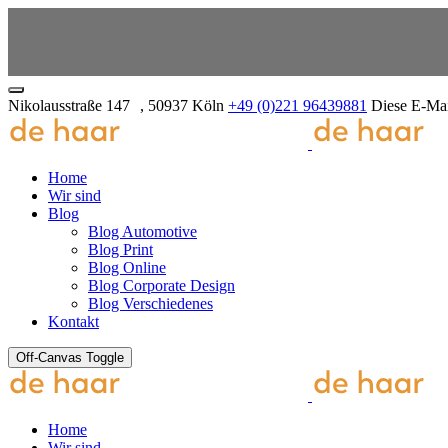
Nikolausstraße 147 , 50937 Köln
+49 (0)221 96439881
Diese E-Mai
Home
Wir sind
Blog
Blog Automotive
Blog Print
Blog Online
Blog Corporate Design
Blog Verschiedenes
Kontakt
Off-Canvas Toggle
Home
Wir sind