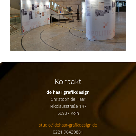
Kontakt
de haar grafikdesign
Christoph de Haar
Nikolausstraße 147
50937 Köln
studio@dehaar-grafikdesign.de
0221 96439881