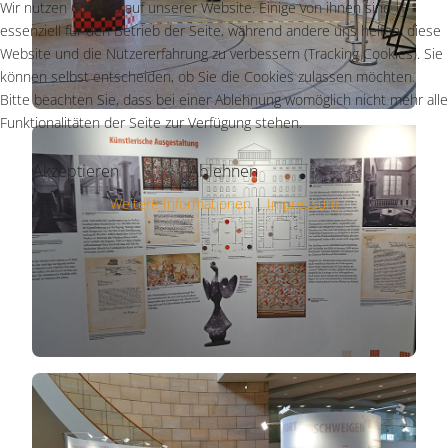
Wir nutzen Cookies auf unserer Website. Einige von ihnen sind
essenziell für den Betrieb der Seite, während andere uns helfen, diese
Website und die Nutzererfahrung zu verbessern (Tracking Cookies). Sie
können selbst entscheiden, ob Sie die Cookies zulassen möchten.
Bitte beachten Sie, dass bei einer Ablehnung womöglich nicht mehr alle
Funktionalitäten der Seite zur Verfügung stehen.
Akzeptieren
Ablehnen
Weitere Informationen
|
Impressum