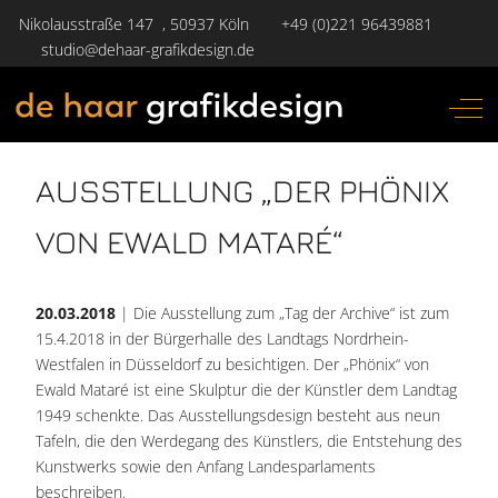
Nikolausstraße 147 , 50937 Köln
+49 (0)221 96439881
studio@dehaar-grafikdesign.de
Off-
AUSSTELLUNG „DER PHÖNIX
VON EWALD MATARÉ“
20.03.2018
| Die Ausstellung zum „Tag der Archive“ ist zum
15.4.2018 in der Bürgerhalle des Landtags Nordrhein-
Westfalen in Düsseldorf zu besichtigen. Der „Phönix“ von
Ewald Mataré ist eine Skulptur die der Künstler dem Landtag
1949 schenkte. Das Ausstellungsdesign besteht aus neun
Tafeln, die den Werdegang des Künstlers, die Entstehung des
Kunstwerks sowie den Anfang Landesparlaments
beschreiben.