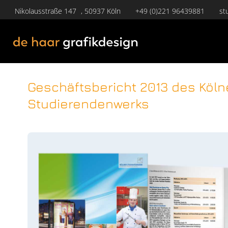
Nikolausstraße 147 , 50937 Köln
+49 (0)221 96439881
st
Geschäftsbericht 2013 des Köln
Studierendenwerks