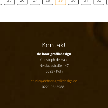
25
26
27
28
29
30
31
32
Kontakt
de haar grafikdesign
Christoph de Haar
Nikolausstraße 147
50937 Köln
studio@dehaar-grafikdesign.de
0221 96439881