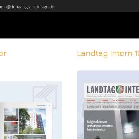
udio@dehaar-grafikdesign.de
er
Landtag Intern 1