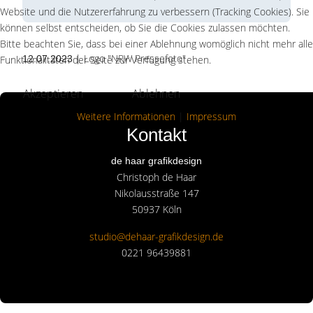
Website und die Nutzererfahrung zu verbessern (Tracking Cookies). Sie
können selbst entscheiden, ob Sie die Cookies zulassen möchten.
Bitte beachten Sie, dass bei einer Ablehnung womöglich nicht mehr alle
| Logo "NRW Pressefoto"
12.07.2023
Funktionalitäten der Seite zur Verfügung stehen.
Akzeptieren
Ablehnen
Weitere Informationen
|
Impressum
Kontakt
de haar grafikdesign
Christoph de Haar
Nikolausstraße 147
50937 Köln
studio@dehaar-grafikdesign.de
0221 96439881