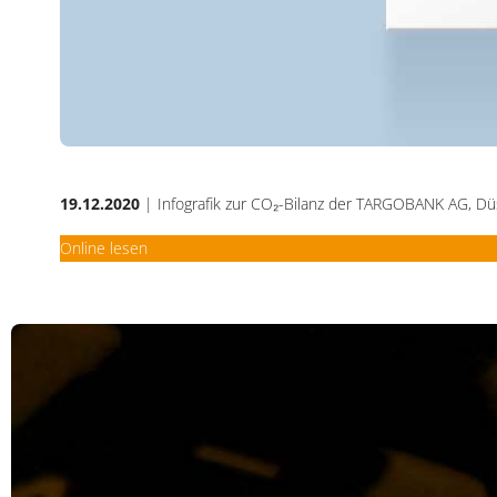
19.12.2020
| Infografik zur CO
₂
-Bilanz der TARGOBANK AG, Dü
Online lesen