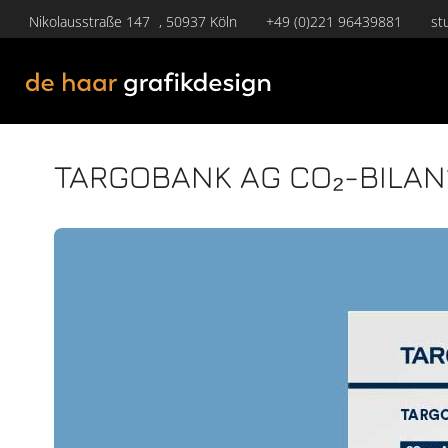
Nikolausstraße 147 , 50937 Köln
+49 (0)221 96439881
st
TARGOBANK AG CO₂-BILAN