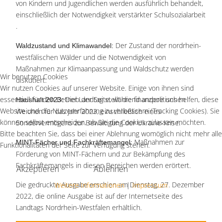
von Kindern und Jugendlichen werden ausführlich behandelt,
einschließlich der Notwendigkeit verstärkter Schulsozialarbeit​
.
Der Zustand der nordrhein-
Waldzustand und Klimawandel:
westfälischen Wälder und die Notwendigkeit von
Maßnahmen zur Klimaanpassung und Waldschutz werden
Wir benutzen Cookies
diskutiert​.
Wir nutzen Cookies auf unserer Website. Einige von ihnen sind
essenziell für den Betrieb der Seite, während andere uns helfen, diese
Der Landtag stellt die finanzpolitischen
Haushalt 2023:
Website und die Nutzererfahrung zu verbessern (Tracking Cookies). Sie
Weichen für das Jahr 2023, einschließlich eines
können selbst entscheiden, ob Sie die Cookies zulassen möchten.
Sondervermögens zur Bewältigung der Ukraine-Krise​.
Bitte beachten Sie, dass bei einer Ablehnung womöglich nicht mehr alle
Maßnahmen zur
MINT-Fächer und Fachkräftemangel:
Funktionalitäten der Seite zur Verfügung stehen.
Förderung von MINT-Fächern und zur Bekämpfung des
Fachkräftemangels in diesen Bereichen werden erörtert​.
Akzeptieren
Ablehnen
Die gedruckte Ausgabe erschien am Dienstag, 27. Dezember
Weitere Informationen
|
Impressum
2022, die online Ausgabe ist auf der Internetseite des
Landtags Nordrhein-Westfalen erhältlich.