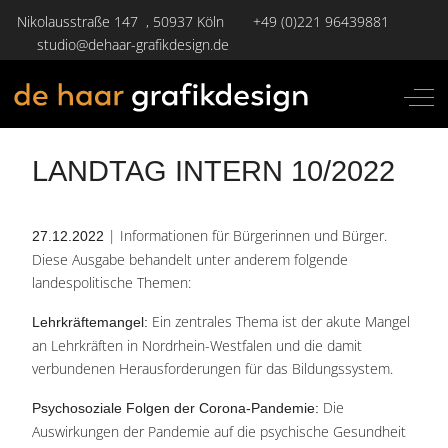
Nikolausstraße 147 , 50937 Köln
+49 (0)221 96439881
studio@dehaar-grafikdesign.de
Off-
LANDTAG INTERN 10/2022
| Informationen für Bürgerinnen und Bürger.
27.12.2022
Diese Ausgabe behandelt unter anderem folgende
landespolitische Themen:
Ein zentrales Thema ist der akute Mangel
Lehrkräftemangel:
an Lehrkräften in Nordrhein-Westfalen und die damit
verbundenen Herausforderungen für das Bildungssystem​.
Die
Psychosoziale Folgen der Corona-Pandemie:
Auswirkungen der Pandemie auf die psychische Gesundheit