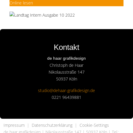
Online lesen
Kontakt
de haar grafikdesign
Christoph de Haar
Nikolausstraße 147
50937 Köln
studio@dehaar-grafikdesign.de
0221 96439881
Impressum
|
Datenschutzerklärung
|
Cookie-Settings
de haar grafikdesign | Nikolausstraße 147 | 50937 Köln | Tel.: