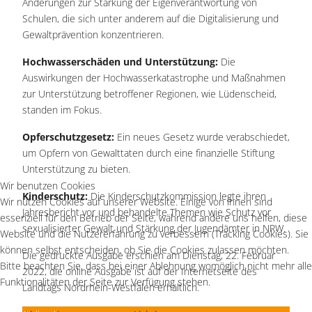
Änderungen zur Stärkung der Eigenverantwortung von
Schulen, die sich unter anderem auf die Digitalisierung und
Gewaltprävention konzentrieren​.
Hochwasserschäden und Unterstützung:
Die
Auswirkungen der Hochwasserkatastrophe und Maßnahmen
zur Unterstützung betroffener Regionen, wie Lüdenscheid,
standen im Fokus​.
Opferschutzgesetz:
Ein neues Gesetz wurde verabschiedet,
um Opfern von Gewalttaten durch eine finanzielle Stiftung
Unterstützung zu bieten​.
Wir benutzen Cookies
Kinderschutz:
Die Kinderschutzkommission legte ihren
Wir nutzen Cookies auf unserer Website. Einige von ihnen sind
Jahresbericht vor und behandelte Themen wie Schutz vor
essenziell für den Betrieb der Seite, während andere uns helfen, diese
sexualisierter Gewalt und Stärkung der Jugendämter in NRW​.
Website und die Nutzererfahrung zu verbessern (Tracking Cookies). Sie
können selbst entscheiden, ob Sie die Cookies zulassen möchten.
Die gedruckte Ausgabe erschien am Dienstag, 22. Februar
Bitte beachten Sie, dass bei einer Ablehnung womöglich nicht mehr alle
2022, die online Ausgabe ist auf der Internetseite des
Funktionalitäten der Seite zur Verfügung stehen.
Landtags Nordrhein-Westfalen erhältlich.