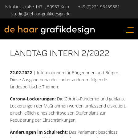
Nikolausstraße 147 , 50937 Köln
+49 (0)221 96439881
studio@dehaar-grafikdesign.de
Off-
LANDTAG INTERN 2/2022
22.02.2022
| Informationen für Bürgerinnen und Bürger.
Diese Ausgabe behandelt unter anderem folgende
landespolitische Themen:
Corona-Lockerungen:
Die Corona-Pandemie und geplante
Lockerungen der Maßnahmen wurden umfassend diskutiert,
einschließlich eines schrittweisen Stufenplans zur
Reduzierung der Einschränkungen​.
Änderungen im Schulrecht:
Das Parlament beschloss