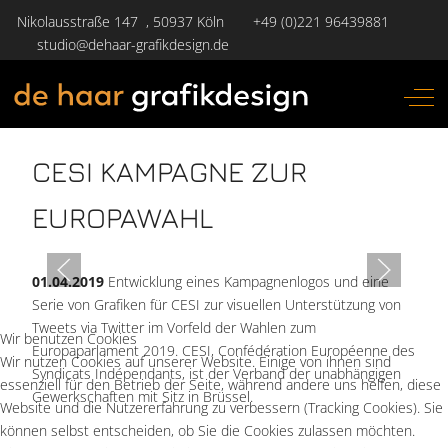
Nikolausstraße 147 , 50937 Köln
+49 (0)221 96439881
studio@dehaar-grafikdesign.de
Off-
CESI KAMPAGNE ZUR
EUROPAWAHL
01.04.2019
Entwicklung eines Kampagnenlogos
und eine
Serie von Grafiken für CESI zur visuellen Unterstützung von
Tweets via Twitter im Vorfeld der Wahlen zum
Wir benutzen Cookies
Europaparlament 2019. CESI, Confédération Européenne des
Wir nutzen Cookies auf unserer Website. Einige von ihnen sind
Syndicats Indépendants, ist der Verband der
unabhängigen
essenziell für den Betrieb der Seite, während andere uns helfen, diese
Gewerkschaften mit Sitz in Brüssel.
Website und die Nutzererfahrung zu verbessern (Tracking Cookies). Sie
können selbst entscheiden, ob Sie die Cookies zulassen möchten.