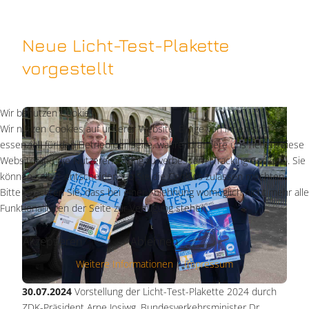
Neue Licht-Test-Plakette
vorgestellt
Wir benutzen Cookies
Wir nutzen Cookies auf unserer Website. Einige von ihnen sind
essenziell für den Betrieb der Seite, während andere uns helfen, diese
Website und die Nutzererfahrung zu verbessern (Tracking Cookies). Sie
können selbst entscheiden, ob Sie die Cookies zulassen möchten.
Bitte beachten Sie, dass bei einer Ablehnung womöglich nicht mehr alle
Funktionalitäten der Seite zur Verfügung stehen.
Akzeptieren
Ablehnen
Weitere Informationen
|
Impressum
30.07.2024
Vorstellung der Licht-Test-Plakette 2024 durch
ZDK-Präsident Arne Josiwg, Bundesverkehrsminister Dr.