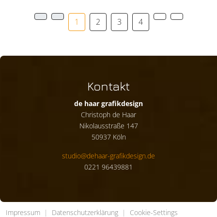
1
2
3
4
Kontakt
de haar grafikdesign
Christoph de Haar
Nikolausstraße 147
50937 Köln
studio@dehaar-grafikdesign.de
0221 96439881
Impressum
|
Datenschutzerklärung
|
Cookie-Settings